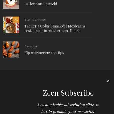
Ballen van Branicki
Eten & drinken
7.1
Taqueria Coba: Smaakvol Mexicaans
restaurant in Amsterdam-Noord
Recepten
Kip marineren: 10× tips
Zeen Subscribe
A customizable subscription slide-in
box to promote your newsletter