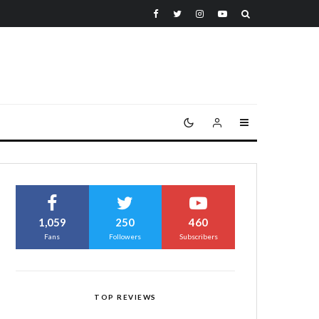
1,059
250
460
Fans
Followers
Subscribers
TOP REVIEWS