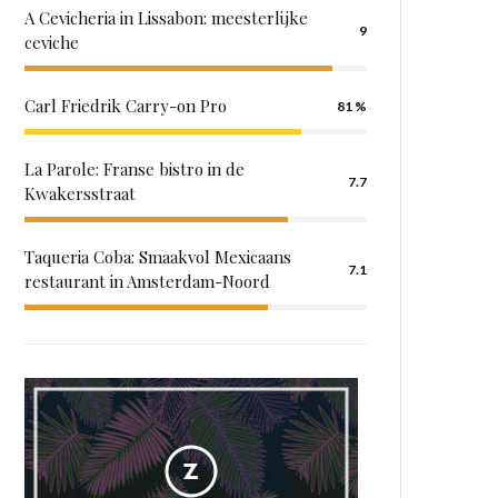
A Cevicheria in Lissabon: meesterlijke
9
ceviche
Carl Friedrik Carry-on Pro
81
La Parole: Franse bistro in de
7.7
Kwakersstraat
Taqueria Coba: Smaakvol Mexicaans
7.1
restaurant in Amsterdam-Noord