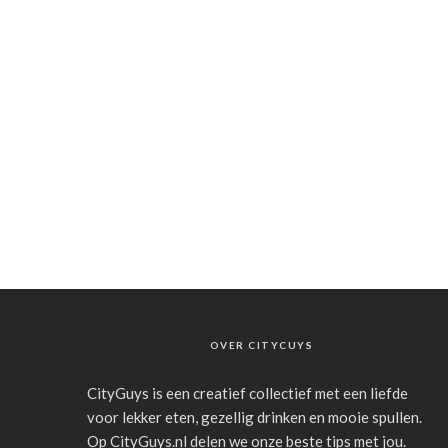
OVER CITYCUYS
CityGuys is een creatief collectief met een liefde
voor lekker eten, gezellig drinken en mooie spullen.
Op CityGuys.nl delen we onze beste tips met jou.