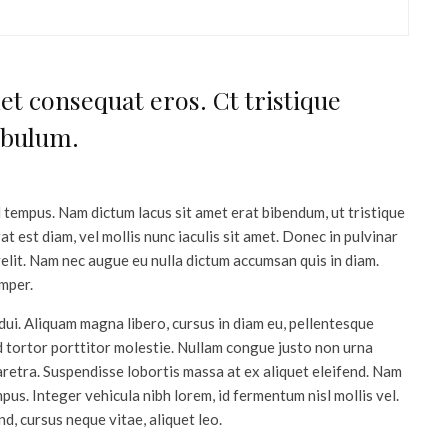
et consequat eros. Ct tristique
ibulum.
 tempus. Nam dictum lacus sit amet erat bibendum, ut tristique
t est diam, vel mollis nunc iaculis sit amet. Donec in pulvinar
velit. Nam nec augue eu nulla dictum accumsan quis in diam.
emper.
dui. Aliquam magna libero, cursus in diam eu, pellentesque
 id tortor porttitor molestie. Nullam congue justo non urna
retra. Suspendisse lobortis massa at ex aliquet eleifend. Nam
pus. Integer vehicula nibh lorem, id fermentum nisl mollis vel.
d, cursus neque vitae, aliquet leo.