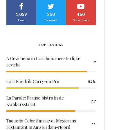
1,059
250
460
Fans
Followers
Subscribers
TOP REVIEWS
A Cevicheria in Lissabon: meesterlijke
9
ceviche
Carl Friedrik Carry-on Pro
81
La Parole: Franse bistro in de
7.7
Kwakersstraat
Taqueria Coba: Smaakvol Mexicaans
7.1
restaurant in Amsterdam-Noord