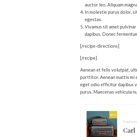
auctor leo. Aliquam magna 
In molestie purus dolor, s
egestas.
Vivamus sit amet pulvinar 
dapibus. Donec fermentum 
[/recipe-directions]
[/recipe]
Aenean et felis volutpat, ult
porttitor. Aenean mattis mi 
eget odio efficitur dapibus 
purus. Maecenas vehicula nu
81
%
Fashion
Carl