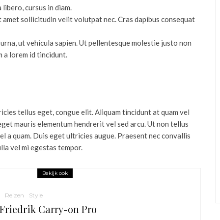
libero, cursus in diam.
it amet sollicitudin velit volutpat nec. Cras dapibus consequat
urna, ut vehicula sapien. Ut pellentesque molestie justo non
a lorem id tincidunt.
ricies tellus eget, congue elit. Aliquam tincidunt at quam vel
eget mauris elementum hendrerit vel sed arcu. Ut non tellus
vel a quam. Duis eget ultricies augue. Praesent nec convallis
lla vel mi egestas tempor.
Bekijk ook
Reizen
Style
 Friedrik Carry-on Pro