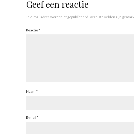
Geef een reactie
Je e-mailadres wordt niet gepubliceerd.
Vereiste velden zijn gema
Reactie
*
Naam
*
E-mail
*