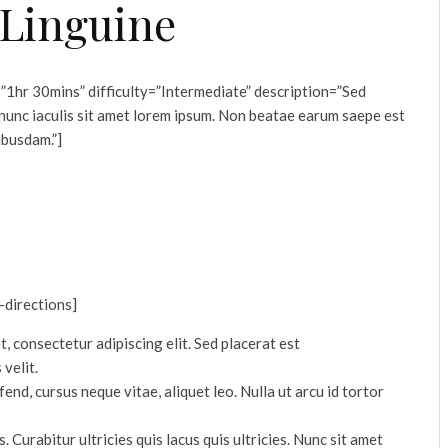
Linguine
=”1hr 30mins” difficulty=”Intermediate” description=”Sed
s nunc iaculis sit amet lorem ipsum. Non beatae earum saepe est
ibusdam.”]
e-directions]
, consectetur adipiscing elit. Sed placerat est
velit.
end, cursus neque vitae, aliquet leo. Nulla ut arcu id tortor
. Curabitur ultricies quis lacus quis ultricies. Nunc sit amet