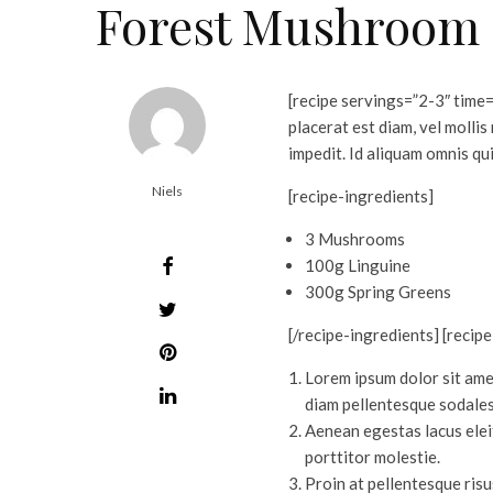
Forest Mushroom 
[recipe servings=”2-3″ time
placerat est diam, vel molli
impedit. Id aliquam omnis qu
Niels
[recipe-ingredients]
3 Mushrooms
100g Linguine
300g Spring Greens
[/recipe-ingredients] [recip
Lorem ipsum dolor sit amet
diam pellentesque sodales 
Aenean egestas lacus eleif
porttitor molestie.
Proin at pellentesque risus