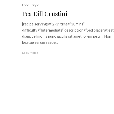
Food
Style
Pea Dill Crustini
[recipe servings=”2-3″ time=”30mins”
difficulty=”Intermediate” description=”Sed placerat est
diam, vel mollis nunc iaculis sit amet lorem ipsum. Non
beatae earum saepe...
LEES MEER