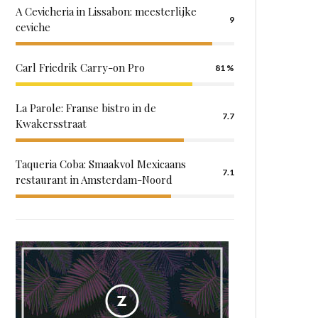
A Cevicheria in Lissabon: meesterlijke
9
ceviche
Carl Friedrik Carry-on Pro
81
La Parole: Franse bistro in de
7.7
Kwakersstraat
Taqueria Coba: Smaakvol Mexicaans
7.1
restaurant in Amsterdam-Noord