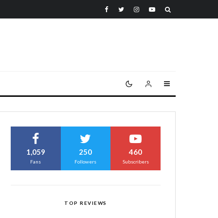
1,059
250
460
Fans
Followers
Subscribers
TOP REVIEWS