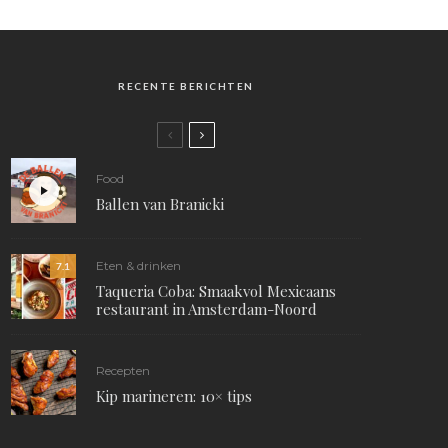
RECENTE BERICHTEN
Food
Ballen van Branicki
Eten & drinken
7.1
Taqueria Coba: Smaakvol Mexicaans
restaurant in Amsterdam-Noord
Recepten
Kip marineren: 10× tips