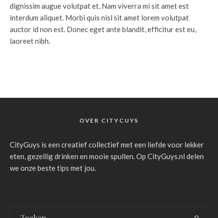
dignissim augue volutpat et. Nam viverra mi sit amet est
interdum aliquet. Morbi quis nisl sit amet lorem volutpat
auctor id non est. Donec eget ante blandit, efficitur est eu,
laoreet nibh.
OVER CITYCUYS
CityGuys is een creatief collectief met een liefde voor lekker
eten, gezellig drinken en mooie spullen. Op CityGuys.nl delen
we onze beste tips met jou.