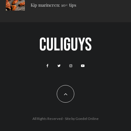
Kip marineren: 10× tips
All Rights Reserved - Site by
Goedel Online