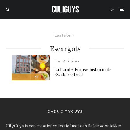
Laatste
Escargots
Eten & drinken
La Parole: Franse bistro in de
Kwakersstraat
7.7
OVER CITYCUYS
CityGuys is een creatief collectief met een liefde voor lekker