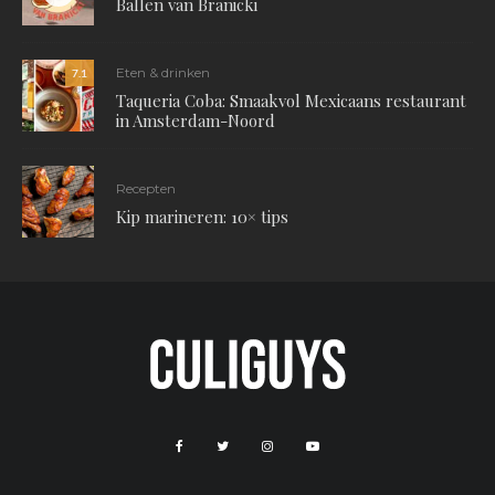
Ballen van Branicki
Eten & drinken
7.1
Taqueria Coba: Smaakvol Mexicaans restaurant
in Amsterdam-Noord
Recepten
Kip marineren: 10× tips