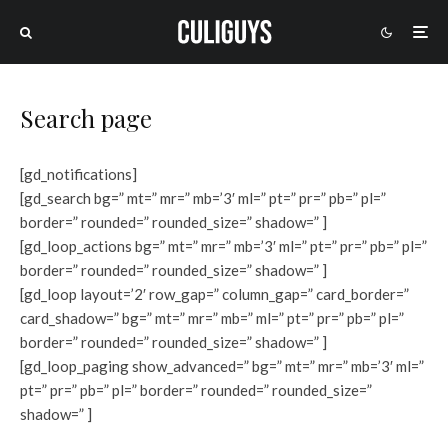
Search page
[gd_notifications]
[gd_search bg=” mt=” mr=” mb=’3′ ml=” pt=” pr=” pb=” pl=”
border=” rounded=” rounded_size=” shadow=” ]
[gd_loop_actions bg=” mt=” mr=” mb=’3′ ml=” pt=” pr=” pb=” pl=”
border=” rounded=” rounded_size=” shadow=” ]
[gd_loop layout=’2′ row_gap=” column_gap=” card_border=”
card_shadow=” bg=” mt=” mr=” mb=” ml=” pt=” pr=” pb=” pl=”
border=” rounded=” rounded_size=” shadow=” ]
[gd_loop_paging show_advanced=” bg=” mt=” mr=” mb=’3′ ml=”
pt=” pr=” pb=” pl=” border=” rounded=” rounded_size=”
shadow=” ]