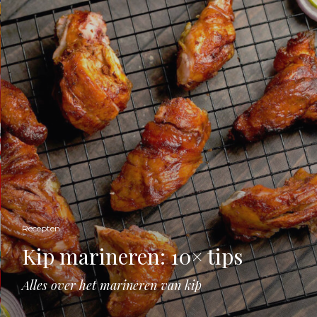
Recepten
Kip marineren: 10× tips
Alles over het marineren van kip