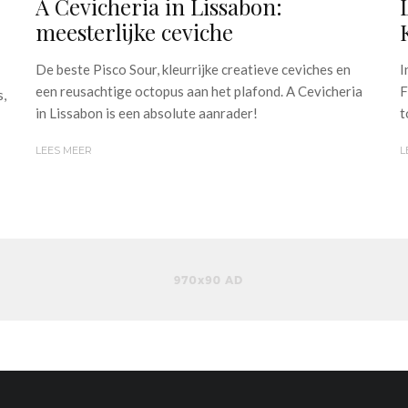
A Cevicheria in Lissabon:
meesterlijke ceviche
De beste Pisco Sour, kleurrijke creatieve ceviches en
I
een reusachtige octopus aan het plafond. A Cevicheria
F
s,
in Lissabon is een absolute aanrader!
t
LEES MEER
L