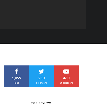
1,059
250
460
Fans
Followers
Subscribers
TOP REVIEWS