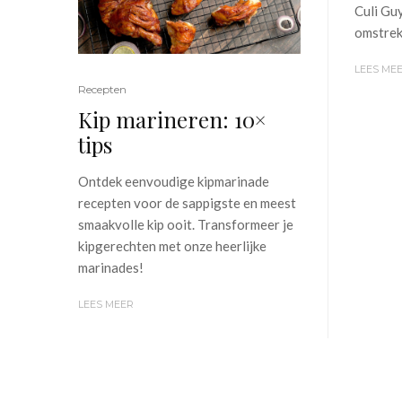
Culi Guy
omstrek
LEES ME
Recepten
Kip marineren: 10×
tips
Ontdek eenvoudige kipmarinade
recepten voor de sappigste en meest
smaakvolle kip ooit. Transformeer je
kipgerechten met onze heerlijke
marinades!
LEES MEER