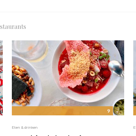
estaurants
9
Eten & drinken
E