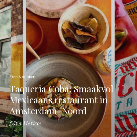
Eten & drinken
Taqueria Coba: Smaakvol
Mexicaans restaurant in
Amsterdam-Noord
¡Viva México!