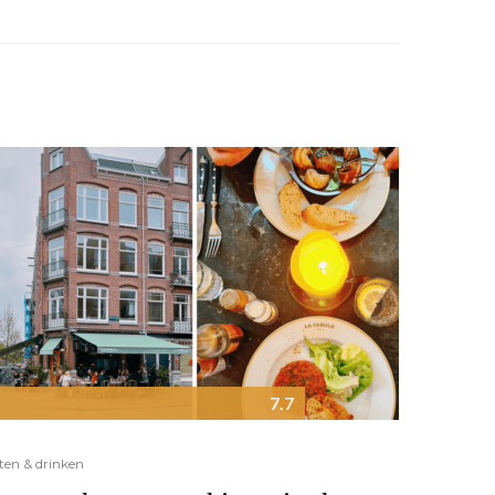
7.7
ten & drinken