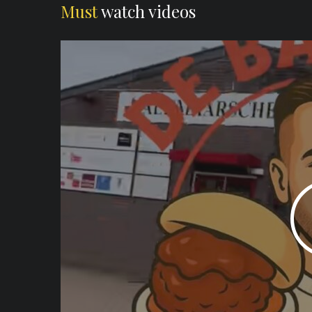
Must
watch videos